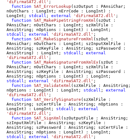
'diFirmaSAT2.dll'
;

function
SAT_ErrorLookup
(szOutput : PAnsiChar; 
nOutChars : LongInt; nErrCode : LongInt)
 :
LongInt; 
stdcall
; 
external
'diFirmaSAT2.dll'
;

function
SAT_MakePipeStringFromXml
(szOut : 
PAnsiChar; nOutChars : LongInt; szXmlFile : 
AnsiString; nOptions : LongInt)
 :
 LongInt; 
stdcall
; 
external
'diFirmaSAT2.dll'
;

function
SAT_MakeSignatureFromXml
(szOut : 
PAnsiChar; nOutChars : LongInt; szInputXmlFile : 
AnsiString; szKeyFile : AnsiString; szPassword : 
AnsiString)
 :
 LongInt; 
stdcall
; 
external
'diFirmaSAT2.dll'
;

function
SAT_MakeSignatureFromXmlEx
(szOut : 
PAnsiChar; nOutChars : LongInt; szXmlFile : 
AnsiString; szKeyFile : AnsiString; szPassword : 
AnsiString; nOptions : LongInt)
 :
 LongInt; 
stdcall
; 
external
'diFirmaSAT2.dll'
;

function
SAT_ValidateXml
(szXmlFile : AnsiString; 
nOptions : LongInt)
 :
 LongInt; 
stdcall
; 
external
'diFirmaSAT2.dll'
;

function
SAT_VerifySignature
(szXmlFile : 
AnsiString; szCertFile : AnsiString; nOptions : 
LongInt)
 :
 LongInt; 
stdcall
; 
external
'diFirmaSAT2.dll'
;

function
SAT_SignXml
(szOutputFile : AnsiString; 
szInputXmlFile : AnsiString; szKeyFile : 
AnsiString; szPassword : AnsiString; szCertFile : 
AnsiString; nOptions : LongInt)
 :
 LongInt; 
stdcall
; 
external
'diFirmaSAT2.dll'
;
