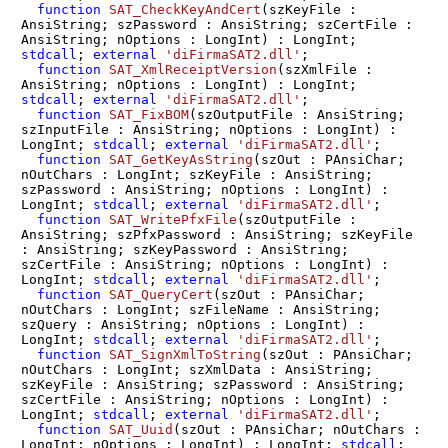
function
SAT_CheckKeyAndCert
(szKeyFile : 
AnsiString; szPassword : AnsiString; szCertFile : 
AnsiString; nOptions : LongInt)
 :
 LongInt; 
stdcall
; 
external
'diFirmaSAT2.dll'
;

function
SAT_XmlReceiptVersion
(szXmlFile : 
AnsiString; nOptions : LongInt)
 :
 LongInt; 
stdcall
; 
external
'diFirmaSAT2.dll'
;

function
SAT_FixBOM
(szOutputFile : AnsiString; 
szInputFile : AnsiString; nOptions : LongInt)
 :
LongInt; 
stdcall
; 
external
'diFirmaSAT2.dll'
;

function
SAT_GetKeyAsString
(szOut : PAnsiChar; 
nOutChars : LongInt; szKeyFile : AnsiString; 
szPassword : AnsiString; nOptions : LongInt)
 :
LongInt; 
stdcall
; 
external
'diFirmaSAT2.dll'
;

function
SAT_WritePfxFile
(szOutputFile : 
AnsiString; szPfxPassword : AnsiString; szKeyFile 
: AnsiString; szKeyPassword : AnsiString; 
szCertFile : AnsiString; nOptions : LongInt)
 :
LongInt; 
stdcall
; 
external
'diFirmaSAT2.dll'
;

function
SAT_QueryCert
(szOut : PAnsiChar; 
nOutChars : LongInt; szFileName : AnsiString; 
szQuery : AnsiString; nOptions : LongInt)
 :
LongInt; 
stdcall
; 
external
'diFirmaSAT2.dll'
;

function
SAT_SignXmlToString
(szOut : PAnsiChar; 
nOutChars : LongInt; szXmlData : AnsiString; 
szKeyFile : AnsiString; szPassword : AnsiString; 
szCertFile : AnsiString; nOptions : LongInt)
 :
LongInt; 
stdcall
; 
external
'diFirmaSAT2.dll'
;

function
SAT_Uuid
(szOut : PAnsiChar; nOutChars : 
LongInt; nOptions : LongInt)
 :
 LongInt; 
stdcall
; 