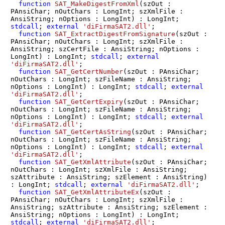
function
SAT_MakeDigestFromXml
(szOut : 
PAnsiChar; nOutChars : LongInt; szXmlFile : 
AnsiString; nOptions : LongInt)
 :
 LongInt; 
stdcall
; 
external
'diFirmaSAT2.dll'
;

function
SAT_ExtractDigestFromSignature
(szOut : 
PAnsiChar; nOutChars : LongInt; szXmlFile : 
AnsiString; szCertFile : AnsiString; nOptions : 
LongInt)
 :
 LongInt; 
stdcall
; 
external
'diFirmaSAT2.dll'
;

function
SAT_GetCertNumber
(szOut : PAnsiChar; 
nOutChars : LongInt; szFileName : AnsiString; 
nOptions : LongInt)
 :
 LongInt; 
stdcall
; 
external
'diFirmaSAT2.dll'
;

function
SAT_GetCertExpiry
(szOut : PAnsiChar; 
nOutChars : LongInt; szFileName : AnsiString; 
nOptions : LongInt)
 :
 LongInt; 
stdcall
; 
external
'diFirmaSAT2.dll'
;

function
SAT_GetCertAsString
(szOut : PAnsiChar; 
nOutChars : LongInt; szFileName : AnsiString; 
nOptions : LongInt)
 :
 LongInt; 
stdcall
; 
external
'diFirmaSAT2.dll'
;

function
SAT_GetXmlAttribute
(szOut : PAnsiChar; 
nOutChars : LongInt; szXmlFile : AnsiString; 
szAttribute : AnsiString; szElement : AnsiString)
:
 LongInt; 
stdcall
; 
external
'diFirmaSAT2.dll'
;

function
SAT_GetXmlAttributeEx
(szOut : 
PAnsiChar; nOutChars : LongInt; szXmlFile : 
AnsiString; szAttribute : AnsiString; szElement : 
AnsiString; nOptions : LongInt)
 :
 LongInt; 
stdcall
; 
external
'diFirmaSAT2.dll'
;
