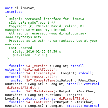
unit
interface
{ 

  Delphi/FreePascal interface for FirmaSAT

  $Id: diFirmaSAT.pas $ */

  Copyright (C) 2010-16 David Ireland, DI 
Management Services Pty Limited.

  All rights reserved. <www.di-mgt.com.au> 
<www.cryptosys.net>

  Provided as is with no warranties. Use at your 
own risk.

  Last updated:

    $Date: 2016-01-25 04:59 $

    $Revision: 7.2.0 $

 }
function
SAT_Version
 :
 LongInt; 
stdcall
; 
external
'diFirmaSAT2.dll'
;

function
SAT_LicenceType
 :
 LongInt; 
stdcall
; 
external
'diFirmaSAT2.dll'
;

function
SAT_CompileTime
(szOutput : PAnsiChar; 
nOutChars : LongInt)
 :
 LongInt; 
stdcall
; 
external
'diFirmaSAT2.dll'
;

function
SAT_ModuleName
(szOutput : PAnsiChar; 
nOutChars : LongInt; nOptions : LongInt)
 :
LongInt; 
stdcall
; 
external
'diFirmaSAT2.dll'
;

function
SAT_LastError
(szOutput : PAnsiChar; 
nOutChars : LongInt)
 :
 LongInt; 
stdcall
; 
external