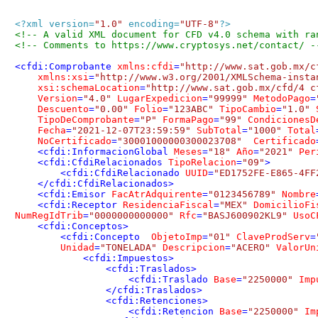
<?xml version=
"1.0"
 encoding=
"UTF-8"
?>
<!-- A valid XML document for CFD v4.0 schema with ra
<!-- Comments to https://www.cryptosys.net/contact/ -
<
cfdi:Comprobante
xmlns:cfdi
=
"http://www.sat.gob.mx/c
xmlns:xsi
=
"http://www.w3.org/2001/XMLSchema-insta
xsi:schemaLocation
=
"http://www.sat.gob.mx/cfd/4 c
Version
=
"4.0"
LugarExpedicion
=
"99999"
MetodoPago
=
Descuento
=
"0.00"
Folio
=
"123ABC"
TipoCambio
=
"1.0"
TipoDeComprobante
=
"P"
FormaPago
=
"99"
CondicionesD
Fecha
=
"2021-12-07T23:59:59"
SubTotal
=
"1000"
Total
NoCertificado
=
"30001000000300023708"
Certificado
<
cfdi:InformacionGlobal
Meses
=
"18"
Año
=
"2021"
Per
<
cfdi:CfdiRelacionados
TipoRelacion
=
"09"
>
<
cfdi:CfdiRelacionado
UUID
=
"ED1752FE-E865-4FF
</
cfdi:CfdiRelacionados
>
<
cfdi:Emisor
FacAtrAdquirente
=
"0123456789"
Nombre
<
cfdi:Receptor
ResidenciaFiscal
=
"MEX"
DomicilioFi
NumRegIdTrib
=
"0000000000000"
Rfc
=
"BASJ600902KL9"
UsoC
<
cfdi:Conceptos
>
<
cfdi:Concepto
ObjetoImp
=
"01"
ClaveProdServ
=
Unidad
=
"TONELADA"
Descripcion
=
"ACERO"
ValorUn
<
cfdi:Impuestos
>
<
cfdi:Traslados
>
<
cfdi:Traslado
Base
=
"2250000"
Imp
</
cfdi:Traslados
>
<
cfdi:Retenciones
>
<
cfdi:Retencion
Base
=
"2250000"
Im