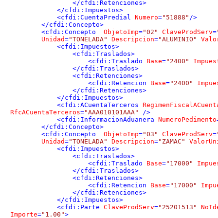
</
cfdi:Retenciones
>
</
cfdi:Impuestos
>
<
cfdi:CuentaPredial
Numero
=
"51888"
/>
</
cfdi:Concepto
>
<
cfdi:Concepto
ObjetoImp
=
"02"
ClaveProdServ
=
Unidad
=
"TONELADA"
Descripcion
=
"ALUMINIO"
Valo
<
cfdi:Impuestos
>
<
cfdi:Traslados
>
<
cfdi:Traslado
Base
=
"2400"
Impues
</
cfdi:Traslados
>
<
cfdi:Retenciones
>
<
cfdi:Retencion
Base
=
"2400"
Impue
</
cfdi:Retenciones
>
</
cfdi:Impuestos
>
<
cfdi:ACuentaTerceros
RegimenFiscalACuent
RfcACuentaTerceros
=
"AAA010101AAA"
 />
<
cfdi:InformacionAduanera
NumeroPedimento
</
cfdi:Concepto
>
<
cfdi:Concepto
ObjetoImp
=
"03"
ClaveProdServ
=
Unidad
=
"TONELADA"
Descripcion
=
"ZAMAC"
ValorUn
<
cfdi:Impuestos
>
<
cfdi:Traslados
>
<
cfdi:Traslado
Base
=
"17000"
Impue
</
cfdi:Traslados
>
<
cfdi:Retenciones
>
<
cfdi:Retencion
Base
=
"17000"
Impu
</
cfdi:Retenciones
>
</
cfdi:Impuestos
>
<
cfdi:Parte
ClaveProdServ
=
"25201513"
NoId
Importe
=
"1.00"
>