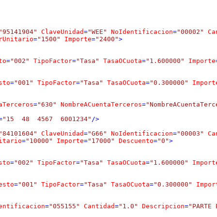
"95141904"
ClaveUnidad
=
"WEE"
NoIdentificacion
=
"00002"
Ca
rUnitario
=
"1500"
Importe
=
"2400"
>
to
=
"002"
TipoFactor
=
"Tasa"
TasaOCuota
=
"1.600000"
Importe
sto
=
"001"
TipoFactor
=
"Tasa"
TasaOCuota
=
"0.300000"
Import
aTerceros
=
"630"
NombreACuentaTerceros
=
"NombreACuentaTerc
=
"15  48  4567  6001234"
/>
"84101604"
ClaveUnidad
=
"G66"
NoIdentificacion
=
"00003"
Ca
itario
=
"10000"
Importe
=
"17000"
Descuento
=
"0"
>
sto
=
"002"
TipoFactor
=
"Tasa"
TasaOCuota
=
"1.600000"
Import
esto
=
"001"
TipoFactor
=
"Tasa"
TasaOCuota
=
"0.300000"
Impor
entificacion
=
"055155"
Cantidad
=
"1.0"
Descripcion
=
"PARTE 