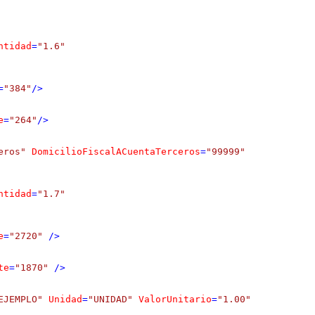
ntidad
=
"1.6"
=
"384"
/>
e
=
"264"
/>
eros"
DomicilioFiscalACuentaTerceros
=
"99999"
ntidad
=
"1.7"
e
=
"2720"
 />
te
=
"1870"
 />
EJEMPLO"
Unidad
=
"UNIDAD"
ValorUnitario
=
"1.00"