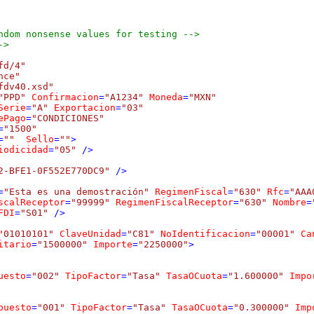
ndom nonsense values for testing -->
->
fd/4"
nce"
fdv40.xsd"
"PPD"
Confirmacion
=
"A1234"
Moneda
=
"MXN"
Serie
=
"A"
Exportacion
=
"03"
ePago
=
"CONDICIONES"
=
"1500"
=
""
Sello
=
""
>
iodicidad
=
"05"
 />
2-BFE1-0F552E770DC9"
 />
=
"Esta es una demostración"
RegimenFiscal
=
"630"
Rfc
=
"AAA
scalReceptor
=
"99999"
RegimenFiscalReceptor
=
"630"
Nombre
=
FDI
=
"S01"
 />
"01010101"
ClaveUnidad
=
"C81"
NoIdentificacion
=
"00001"
Ca
itario
=
"1500000"
Importe
=
"2250000"
>
uesto
=
"002"
TipoFactor
=
"Tasa"
TasaOCuota
=
"1.600000"
Impo
puesto
=
"001"
TipoFactor
=
"Tasa"
TasaOCuota
=
"0.300000"
Imp