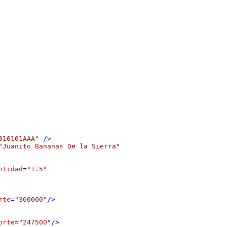
010101AAA"
 />
"Juanito Bananas De la Sierra"
ntidad
=
"1.5"
rte
=
"360000"
/>
orte
=
"247500"
/>